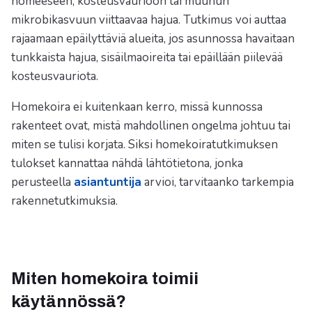
homeeseen, kosteusvaurioon tai muuhun
mikrobikasvuun viittaavaa hajua. Tutkimus voi auttaa
rajaamaan epäilyttäviä alueita, jos asunnossa havaitaan
tunkkaista hajua, sisäilmaoireita tai epäillään piilevää
kosteusvauriota.
Homekoira ei kuitenkaan kerro, missä kunnossa
rakenteet ovat, mistä mahdollinen ongelma johtuu tai
miten se tulisi korjata. Siksi homekoiratutkimuksen
tulokset kannattaa nähdä lähtötietona, jonka
perusteella
asiantuntija
arvioi, tarvitaanko tarkempia
rakennetutkimuksia.
Miten homekoira toimii
käytännössä?