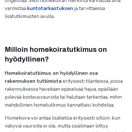
ongelmaa. Siksi homekoiran merkintä kannattaa aina
varmistaa
kuntotarkastuksen
ja tarvittaessa
lisätutkimusten avulla.
Milloin homekoiratutkimus on
hyödyllinen?
Homekoiratutkimus on hyödyllinen osa
rakennuksen tutkimista
erityisesti tilanteissa, joissa
rakennuksessa havaitaan epäselvää hajua, epäillään
piilevää kosteusvauriota tai halutaan tarkentaa, mihin
mahdollinen hometutkimus kannattaisi kohdistaa.
Homekoira voi antaa lisätietoa erityisesti silloin, kun
näkyviä vaurioita ei ole, mutta sisäilmaan liittyy