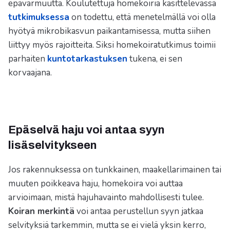
epävarmuutta. Koulutettuja homekoiria käsittelevässä
tutkimuksessa
on todettu, että menetelmällä voi olla
hyötyä mikrobikasvun paikantamisessa, mutta siihen
liittyy myös rajoitteita. Siksi homekoiratutkimus toimii
parhaiten
kuntotarkastuksen
tukena, ei sen
korvaajana.
Epäselvä haju voi antaa syyn
lisäselvitykseen
Jos rakennuksessa on tunkkainen, maakellarimainen tai
muuten poikkeava haju, homekoira voi auttaa
arvioimaan, mistä hajuhavainto mahdollisesti tulee.
Koiran merkintä
voi antaa perustellun syyn jatkaa
selvityksiä tarkemmin, mutta se ei vielä yksin kerro,