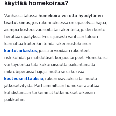
käyttää homekoiraa?
Vanhassa talossa
homekoira voi olla hyödyllinen
lisätutkimus
, jos rakennuksessa on epäselvää hajua,
aiempia kosteusvaurioita tai rakenteita, joiden kunto
herättää epäilyksiä. Ensisijaisesti vanhaan taloon
kannattaa kuitenkin tehdä rakennustekninen
kuntotarkastus
, jossa arvioidaan rakenteet,
riskikohdat ja mahdolliset korjaustarpeet. Homekoira
voi täydentää tätä kokonaisuutta paikantamalla
mikrobiperäisiä hajuja, mutta se ei korvaa
kosteusmittauksia
, rakenneavauksia tai muuta
jatkoselvitystä. Parhaimmillaan homekoira auttaa
kohdistamaan tarkemmat tutkimukset oikeisiin
paikkoihin.