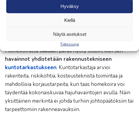
Hyväksy
Kiellä
Parhaan hyödyn saa
Näytä asetukset
kuntotarkastuksen rinnalla
Tietosuoja
Homekoirasta saadaan paras hyöty silloin, kun sen
havainnot yhdistetään rakennustekniseen
kuntotarkastukseen
. Kuntotarkastaja arvioi
rakenteita, riskikohtia, kosteusteknistä toimintaa ja
mahdollisia korjaustarpeita, kun taas homekoira voi
täydentää kokonaiskuvaa hajuhavaintojen avulla. Näin
yksittäinen merkintä ei johda turhiin johtopäätöksiin tai
tarpeettomiin rakenneavauksiin.