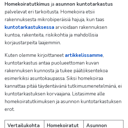
Homekoiratutkimus
ja
asunnon kuntotarkastus
palvelevat eri tarkoitusta. Homekoira etsii
rakennuksesta mikrobiperäisiä hajuja, kun taas
kuntotarkastuksessa
arvioidaan rakennuksen
kuntoa, rakenteita, riskikohtia ja mahdollisia
korjaustarpeita laajemmin.
Kuten olemme kirjoittaneet
artikkelissamme
,
kuntotarkastus antaa puolueettoman kuvan
rakennuksen kunnosta ja tukee päätöksentekoa
esimerkiksi asuntokaupassa. Siksi homekoiraa
kannattaa pitää täydentävänä tutkimusmenetelmänä, ei
kuntotarkastuksen korvaajana. Listasimme alle
homekoiratutkimuksen ja asunnon kuntotarkastuksen
erot.
Vertailukohta
Homekoiratut
Asunnon