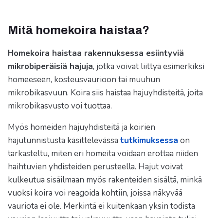
Mitä homekoira haistaa?
Homekoira haistaa rakennuksessa esiintyviä
mikrobiperäisiä hajuja
, jotka voivat liittyä esimerkiksi
homeeseen, kosteusvaurioon tai muuhun
mikrobikasvuun. Koira siis haistaa hajuyhdisteitä, joita
mikrobikasvusto voi tuottaa.
Myös homeiden hajuyhdisteitä ja koirien
hajutunnistusta käsittelevässä
tutkimuksessa
on
tarkasteltu, miten eri homeita voidaan erottaa niiden
haihtuvien yhdisteiden perusteella. Hajut voivat
kulkeutua sisäilmaan myös rakenteiden sisältä, minkä
vuoksi koira voi reagoida kohtiin, joissa näkyvää
vauriota ei ole. Merkintä ei kuitenkaan yksin todista