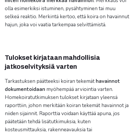
miten homekoira merkkaa havainnon
. Merkkaus voi
olla esimerkiksi istuminen, pysähtyminen tai muu
selkeä reaktio. Merkintä kertoo, että koira on havainnut
hajun, joka voi vaatia tarkempaa selvittämistä.
Tulokset kirjataan mahdollisia
jatkoselvityksiä varten
Tarkastuksen päätteeksi koiran tekemät
havainnot
dokumentoidaan
myöhempää arviointia varten.
Homekoiratutkimuksen tulokset kirjataan yleensä
raporttiin, johon merkitään koiran tekemät havainnot ja
niiden sijainnit. Raporttia voidaan käyttää apuna, jos
päätetään tehdä lisätutkimuksia, kuten
kosteusmittauksia, rakenneavauksia tai