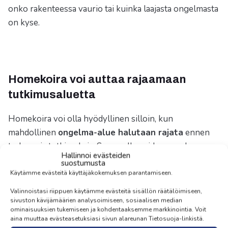
onko rakenteessa vaurio tai kuinka laajasta ongelmasta
on kyse.
Homekoira voi auttaa rajaamaan
tutkimusaluetta
Homekoira voi olla hyödyllinen silloin, kun
mahdollinen
ongelma-alue halutaan rajata
ennen
tarkempia tutkimuksia. Sen avulla voidaan saada
Hallinnoi evästeiden
viitteitä siitä, mihin kosteusmittaukset,
suostumusta
rakenneavaukset tai materiaalinäytteet olisi järkevää
Käytämme evästeitä käyttäjäkokemuksen parantamiseen.
kohdistaa. Tämä voi vähentää arvailua, mutta tulokset
Valinnoistasi riippuen käytämme evästeitä sisällön räätälöimiseen,
pitää aina arvioida rakennusteknisen
asiantuntijan
sivuston kävijämäärien analysoimiseen, sosiaalisen median
ominaisuuksien tukemiseen ja kohdentaaksemme markkinointia. Voit
kanssa.
aina muuttaa evästeasetuksiasi sivun alareunan Tietosuoja-linkistä.