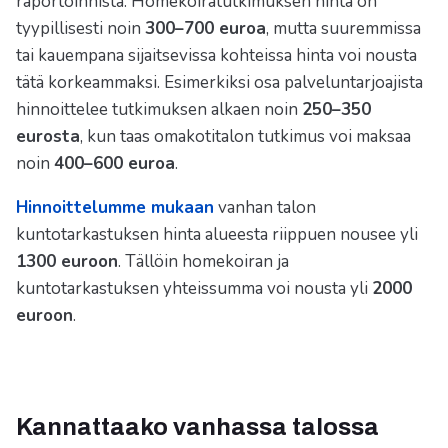
raportoinnista. Homekoiratutkimuksen hinta on
tyypillisesti noin
300–700 euroa
, mutta suuremmissa
tai kauempana sijaitsevissa kohteissa hinta voi nousta
tätä korkeammaksi. Esimerkiksi osa palveluntarjoajista
hinnoittelee tutkimuksen alkaen noin
250–350
eurosta
, kun taas omakotitalon tutkimus voi maksaa
noin
400–600 euroa
.
Hinnoittelumme mukaan
vanhan talon
kuntotarkastuksen hinta alueesta riippuen nousee yli
1300 euroon
. Tällöin homekoiran ja
kuntotarkastuksen yhteissumma voi nousta yli
2000
euroon
.
Kannattaako vanhassa talossa