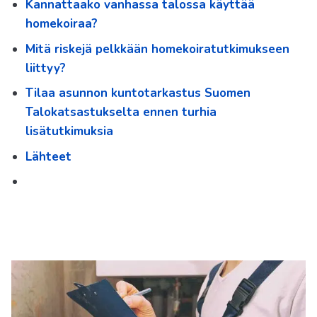
Kannattaako vanhassa talossa käyttää
homekoiraa?
Mitä riskejä pelkkään homekoiratutkimukseen
liittyy?
Tilaa asunnon kuntotarkastus Suomen
Talokatsastukselta ennen turhia
lisätutkimuksia
Lähteet