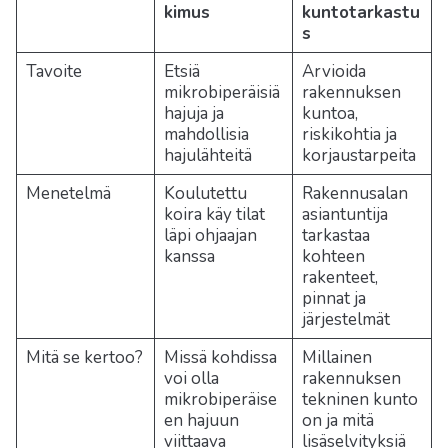
kimus
kuntotarkastu
s
Tavoite
Etsiä
Arvioida
mikrobiperäisiä
rakennuksen
hajuja ja
kuntoa,
mahdollisia
riskikohtia ja
hajulähteitä
korjaustarpeita
Menetelmä
Koulutettu
Rakennusalan
koira käy tilat
asiantuntija
läpi ohjaajan
tarkastaa
kanssa
kohteen
rakenteet,
pinnat ja
järjestelmät
Mitä se kertoo?
Missä kohdissa
Millainen
voi olla
rakennuksen
mikrobiperäise
tekninen kunto
en hajuun
on ja mitä
viittaava
lisäselvityksiä