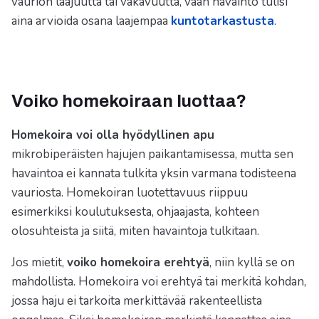
vaurion laajuutta tai vakavuutta, vaan havainto tulisi
aina arvioida osana laajempaa
kuntotarkastusta
.
Voiko homekoiraan luottaa?
Homekoira voi olla hyödyllinen apu
mikrobiperäisten hajujen paikantamisessa, mutta sen
havaintoa ei kannata tulkita yksin varmana todisteena
vauriosta. Homekoiran luotettavuus riippuu
esimerkiksi koulutuksesta, ohjaajasta, kohteen
olosuhteista ja siitä, miten havaintoja tulkitaan.
Jos mietit,
voiko homekoira erehtyä
, niin kyllä se on
mahdollista. Homekoira voi erehtyä tai merkitä kohdan,
jossa haju ei tarkoita merkittävää rakenteellista