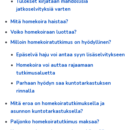
Tulokset kirjataan mahdollisia
jatkoselvityksiä varten
Mitä homekoira haistaa?
Voiko homekoiraan luottaa?
Milloin homekoiratutkimus on hyödyllinen?
Epäselvä haju voi antaa syyn lisäselvitykseen
Homekoira voi auttaa rajaamaan
tutkimusaluetta
Parhaan hyödyn saa kuntotarkastuksen
rinnalla
Mitä eroa on homekoiratutkimuksella ja
asunnon kuntotarkastuksella?
Paljonko homekoiratutkimus maksaa?