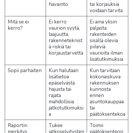
havainto
tai korjauksia
voidaan tarvita
Mitä se ei
Ei kerro
Ei aina yksin
kerro?
vaurion syytä,
paljasta
laajuutta,
rakenteiden
rakenneteknist
sisällä olevia
ä riskiä tai
piileviä
korjaustarvetta
vaurioita ilman
lisätutkimuksia
Sopii parhaiten
Kun halutaan
Kun tarvitaan
lisätietoa
kokonaiskuva
epäselvästä
rakennuksen
hajusta tai
kunnosta
rajata
ennen
mahdollisia
asuntokauppaa
jatkotutkimuksi
tai
a
päätöksentekoa
Raportin
Tukee
Toimii
merkitys
jatkoselvitysten
päätöksenteon