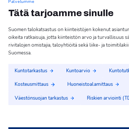
Palvelumme
Tätä tarjoamme sinulle
Suomen talokatsastus on kiinteistöjen kokenut asiantun
oikeita ratkaisuja, jotta kiinteistön arvo ja turvallisuus
rivitalojen omistajia, taloyhtiöitä sekä liike- ja toimitilak
Suomessa.
Kuntotarkastus
Kuntoarvio
Kuntotut
Kosteusmittaus
Huoneistoalamittaus
Väestönsuojan tarkastus
Riskien arviointi (