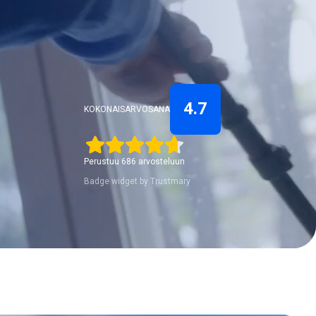
4.7
KOKONAISARVOSANA
Perustuu 686 arvosteluun
Badge widget by Trustmary