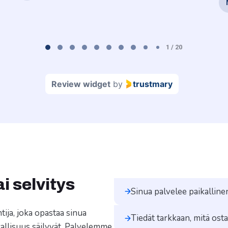
1 / 20
Review widget
by
trustmary
i selvitys
Sinua palvelee paikalline
ija, joka opastaa sinua
Tiedät tarkkaan, mitä ostat
rvallisuus säilyvät. Palvelemme