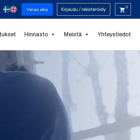
0
Varaa aika
Kirjaudu / rekisteröidy
tukset
Hinnasto
Meistä
Yhteystiedot