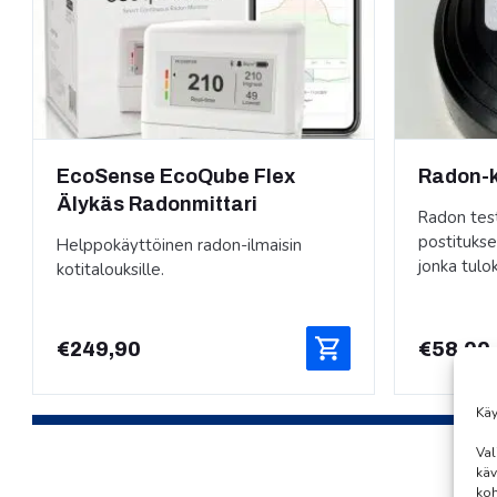
EcoSense EcoQube Flex
Radon-k
Älykäs Radonmittari
Radon testi
postitukse
Helppokäyttöinen radon-ilmaisin
jonka tulo
kotitalouksille.
€
249,90
€
58,00
Käy
1
Val
käv
koh