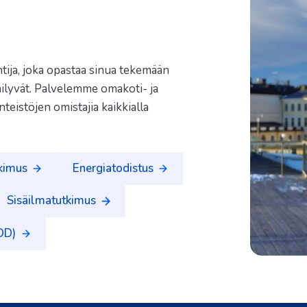
tija, joka opastaa sinua tekemään
 säilyvät. Palvelemme omakoti- ja
iinteistöjen omistajia kaikkialla
kimus
Energiatodistus
Sisäilmatutkimus
TDD)