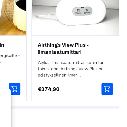
in
Airthings View Plus -
ilmanlaatumittari
rgikoille –
ä,
Älykäs ilmanlaatu-mittari kotiin tai
toimistoon. Airthings View Plus on
edistyksellinen ilman…
€
374,90
2