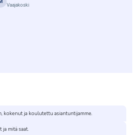
Mat
M
M
Vaajakoski
n, kokenut ja koulutettu asiantuntijamme.
 ja mitä saat.