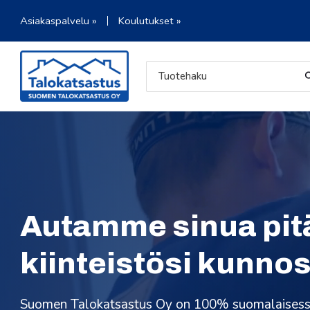
Asiakaspalvelu »
Koulutukset »
Autamme sinua pi
kiinteistösi kunno
Suomen Talokatsastus Oy on
100%
suomalaises