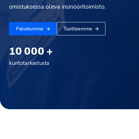
omistuksessa oleva insinööritoimisto.
Palvelumme
Tuotteemme
10 000 +
kuntotarkastusta