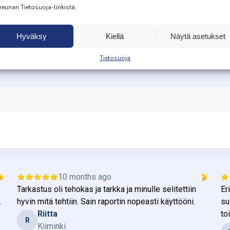
reunan Tietosuoja-linkistä.
Hyväksy
Kiellä
Näytä asetukset
Asiakkaidemme kokemuksi
Tietosuoja
10 months ago
Tarkastus oli tehokas ja tarkka ja minulle selitettiin
Er
.
hyvin mitä tehtiin. Sain raportin nopeasti käyttööni.
su
Riitta
to
R
Kiiminki