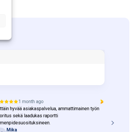
a
1 month ago
ittäin hyvää asiakaspalvelua, ammattimainen työn
Huolelline
oritus sekä laadukas raportti
keskustel
imenpidesuosituksineen.
selkeä rap
Mika