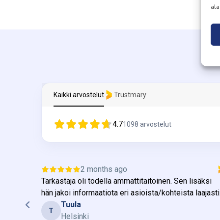
ala
Kaikki arvostelut
Trustmary
4.7
1098
arvostelut
2 months ago
Tarkastaja oli todella ammattitaitoinen. Sen lisäksi
hän jakoi informaatiota eri asioista/kohteista laajasti
Tuula
T
Helsinki