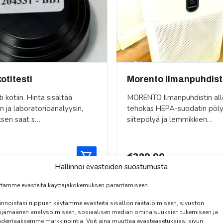
otitesti
Morento Ilmanpuhdist
 kotiin. Hinta sisältää
MORENTO Ilmanpuhdistin alle
n ja laboratorioanalyysin,
tehokas HEPA-suodatin pöly
ksen saat s…
siitepölyä ja lemmikkien…
€
329,90
Hallinnoi evästeiden suostumusta
tämme evästeitä käyttäjäkokemuksen parantamiseen.
innoistasi riippuen käytämme evästeitä sisällön räätälöimiseen, sivuston
ijämäärien analysoimiseen, sosiaalisen median ominaisuuksien tukemiseen ja
dentaaksemme markkinointia. Voit aina muuttaa evästeasetuksiasi sivun