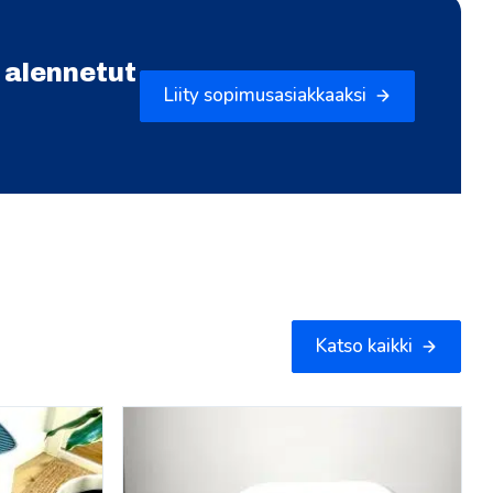
 alennetut
Liity sopimusasiakkaaksi
Katso kaikki