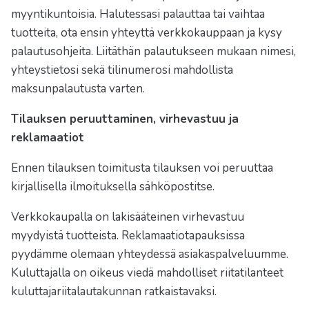
myyntikuntoisia. Halutessasi palauttaa tai vaihtaa
tuotteita, ota ensin yhteyttä verkkokauppaan ja kysy
palautusohjeita. Liitäthän palautukseen mukaan nimesi,
yhteystietosi sekä tilinumerosi mahdollista
maksunpalautusta varten.
Tilauksen peruuttaminen, virhevastuu ja
reklamaatiot
Ennen tilauksen toimitusta tilauksen voi peruuttaa
kirjallisella ilmoituksella sähköpostitse.
Verkkokaupalla on lakisääteinen virhevastuu
myydyistä tuotteista. Reklamaatiotapauksissa
pyydämme olemaan yhteydessä asiakaspalveluumme.
Kuluttajalla on oikeus viedä mahdolliset riitatilanteet
kuluttajariitalautakunnan ratkaistavaksi.​