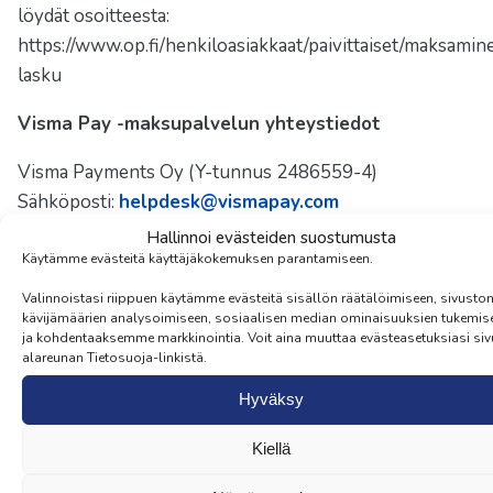
löydät osoitteesta:
https://www.op.fi/henkiloasiakkaat/paivittaiset/maksamin
lasku
Visma Pay -maksupalvelun yhteystiedot
Visma Payments Oy (Y-tunnus 2486559-4)
Sähköposti:
helpdesk@vismapay.com
Puhelin: 09 315 42 037 (arkisin klo 8-16)
Hallinnoi evästeiden suostumusta
Postiosoite: Brahenkatu 4, 53100 Lappeenranta
Käytämme evästeitä käyttäjäkokemuksen parantamiseen.
Valinnoistasi riippuen käytämme evästeitä sisällön räätälöimiseen, sivusto
Toimitus
kävijämäärien analysoimiseen, sosiaalisen median ominaisuuksien tukemis
ja kohdentaaksemme markkinointia. Voit aina muuttaa evästeasetuksiasi si
Tilauksia postitetaan arkipäivisin. Varastosta
alareunan Tietosuoja-linkistä.
toimitettavien tuotteiden toimitusaika on yleensä 3-5
Hyväksy
arkipäivää. Mikäli toimitettavat tuotteet ovat
tilaustuotteita, toimitusaika on yleensä 1-3 viikkoa.
Kiellä
Toimituskulut määräytyvät valitun toimitustavan,