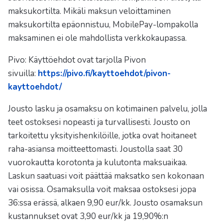
maksukortilta. Mikäli maksun veloittaminen
maksukortilta epäonnistuu, MobilePay-lompakolla
maksaminen ei ole mahdollista verkkokaupassa.
Pivo: Käyttöehdot ovat tarjolla Pivon
sivuilla:
https://pivo.fi/kayttoehdot/pivon-
kayttoehdot/
Jousto lasku ja osamaksu on kotimainen palvelu, jolla
teet ostoksesi nopeasti ja turvallisesti. Jousto on
tarkoitettu yksityishenkilöille, jotka ovat hoitaneet
raha-asiansa moitteettomasti. Joustolla saat 30
vuorokautta korotonta ja kulutonta maksuaikaa.
Laskun saatuasi voit päättää maksatko sen kokonaan
vai osissa. Osamaksulla voit maksaa ostoksesi jopa
36:ssa erässä, alkaen 9,90 eur/kk. Jousto osamaksun
kustannukset ovat 3,90 eur/kk ja 19,90%:n