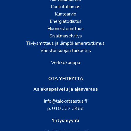
Kuntotutkimus
Kuntoarvio
Energiatodistus
Huoneistomittaus
Sisäilmaselvitys
Tiiviysmittaus ja lämpökameratutkimus
Väestönsuojan tarkastus
Verkkokauppa
OTA YHTEYTTÄ
Asiakaspalvelu ja ajanvaraus
info@talokatsastus.fi
p. 010 337 3488
Yritysmyynti