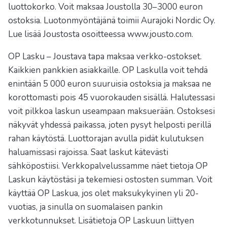
luottokorko. Voit maksaa Joustolla 30–3000 euron
ostoksia. Luotonmyöntäjänä toimii Aurajoki Nordic Oy.
Lue lisää Joustosta osoitteessa www.jousto.com.
OP Lasku – Joustava tapa maksaa verkko-ostokset.
Kaikkien pankkien asiakkaille. OP Laskulla voit tehdä
enintään 5 000 euron suuruisia ostoksia ja maksaa ne
korottomasti pois 45 vuorokauden sisällä. Halutessasi
voit pilkkoa laskun useampaan maksuerään. Ostoksesi
näkyvät yhdessä paikassa, joten pysyt helposti perillä
rahan käytöstä. Luottorajan avulla pidät kulutuksen
haluamissasi rajoissa. Saat laskut kätevästi
sähköpostiisi. Verkkopalvelussamme näet tietoja OP
Laskun käytöstäsi ja tekemiesi ostosten summan. Voit
käyttää OP Laskua, jos olet maksukykyinen yli 20-
vuotias, ja sinulla on suomalaisen pankin
verkkotunnukset. Lisätietoja OP Laskuun liittyen