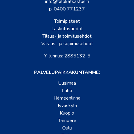
info@talokatsastus.fi
p. 0400 771237
Toimipisteet
Laskutustiedot
Tilaus- ja toimitusehdot
Varaus- ja sopimusehdot
Y-tunnus: 2885132-5
PALVELUPAIKKAKUNTAMME:
Uusimaa
Lahti
Hämeenlinna
Jyväskylä
Kuopio
Tampere
Oulu