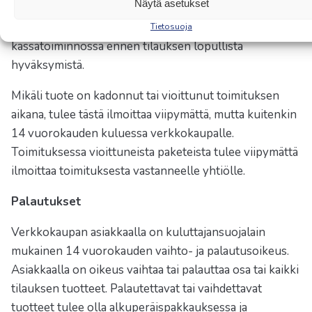
Näytä asetukset
mahdollisten lisäpalvelujen, tilauksen painon ja koon
mukaan. Näet toimituskulut verkkokaupan
Tietosuoja
kassatoiminnossa ennen tilauksen lopullista
hyväksymistä.
Mikäli tuote on kadonnut tai vioittunut toimituksen
aikana, tulee tästä ilmoittaa viipymättä, mutta kuitenkin
14 vuorokauden kuluessa verkkokaupalle.
Toimituksessa vioittuneista paketeista tulee viipymättä
ilmoittaa toimituksesta vastanneelle yhtiölle.
Palautukset
Verkkokaupan asiakkaalla on kuluttajansuojalain
mukainen 14 vuorokauden vaihto- ja palautusoikeus.
Asiakkaalla on oikeus vaihtaa tai palauttaa osa tai kaikki
tilauksen tuotteet. Palautettavat tai vaihdettavat
tuotteet tulee olla alkuperäispakkauksessa ja