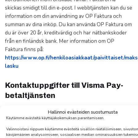
skickas smidigt till din e-post. I webbtjänsten kan du se
information om din användning av OP Faktura och
summan av dina inköp. Du kan använda OP Faktura om
du är över 20 år, kreditvärdig och har nätbankskoder
från en finländsk bank. Mer information om OP
Faktura finns på:
https://www.op.fi/henkiloasiakkaat/paivittaiset/mak
lasku
Kontaktuppgifter till Visma Pay-
betaltjänsten
Visma Payments Oy (FO-nummer 2486559-4)
Hallinnoi evästeiden suostumusta
E-post: helpdesk@vismapay.com
Käytämme evästeitä käyttäjäkokemuksen parantamiseen.
Telefon: 09 315 42 037 (vardagar kl. 8–16)
Valinnoistasi riippuen käytämme evästeitä sisällön räätälöimiseen, sivusto
Postadress: Brahenkatu 4, 53100 Villmanstrand
kävijämäärien analysoimiseen, sosiaalisen median ominaisuuksien tukemise