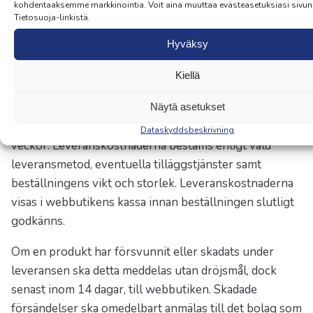
kohdentaaksemme markkinointia. Voit aina muuttaa evästeasetuksiasi sivun
Tietosuoja-linkistä.
Leverans
Hyväksy
Beställningar skickas på vardagar. Leveranstiden för
Kiellä
produkter som finns i lager är vanligtvis 3–5 vardagar.
Om de produkter som levereras är
Näytä asetukset
beställningsprodukter är leveranstiden vanligtvis 1–3
Dataskyddsbeskrivning
veckor. Leveranskostnaderna bestäms enligt vald
leveransmetod, eventuella tilläggstjänster samt
beställningens vikt och storlek. Leveranskostnaderna
visas i webbutikens kassa innan beställningen slutligt
godkänns.
Om en produkt har försvunnit eller skadats under
leveransen ska detta meddelas utan dröjsmål, dock
senast inom 14 dagar, till webbutiken. Skadade
försändelser ska omedelbart anmälas till det bolag som