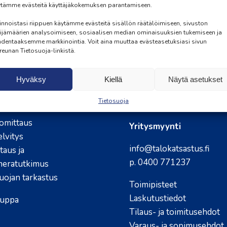
tämme evästeitä käyttäjäkokemuksen parantamiseen.
innoistasi riippuen käytämme evästeitä sisällön räätälöimiseen, sivuston
ijämäärien analysoimiseen, sosiaalisen median ominaisuuksien tukemiseen ja
dentaaksemme markkinointia. Voit aina muuttaa evästeasetuksiasi sivun
UMME
OTA YHTEYTTÄ
reunan Tietosuoja-linkistä.
kastus
Asiakaspalvelu ja ajan
Hyväksy
Kiellä
Näytä asetukset
kimus
info@talokatsastus.fi
io
Tietosuoja
p. 010 337 3488
distus
omittaus
Yritysmyynti
elvitys
info@talokatsastus.fi
taus ja
p. 0400 771237
eratutkimus
ojan tarkastus
Toimipisteet
Laskutustiedot
uppa
Tilaus- ja toimitusehdot
Varaus- ja sopimusehdot