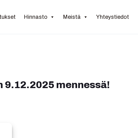
Varaa aika
Kirjaudu / rekisteröidy
tukset
Hinnasto
Meistä
Yhteystiedot
aan 9.12.2025 mennessä!