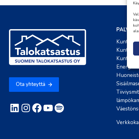
Käy
Val
käv
koh
PALVEL
ala
Kuntotar
Kuntotut
Kuntoarv
Energiato
Huoneist
Sisäilmas
Ota yhteyttä
Tiiviysmit
lämpökam
LinkedIn
Instagram
Facebook
YouTube
Spotify
Väestönsu
Verkkoka