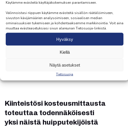
Käytämme evästeitä käyttäjäkokemuksen parantamiseen.
Kosteusmittauksen hintaan sisältyy 1-3 tilan
Valinnoistasi riippuen käytämme evästeitä sisällön räätälöimiseen,
sivuston kävijämäärien analysoimiseen, sosiaalisen median
tarkastus. Ne voivat olla esimerkiksi
ominaisuuksien tukemiseen ja kohdentaaksemme markkinointia. Voit aina
kylpyhuone, wc ja kodinhoitohuone. Kartoitus
muuttaa evästeasetuksiasi sivun alareunan Tietosuoja-linkistä.
sopii parhaiten osakehuoneistojen
Hyväksy
kylpyhuoneiden ja muiden märkätilojen
tarkastusmenetelmäksi.
Kiellä
Näytä asetukset
Tietosuoja
Kiinteistösi kosteusmittausta
toteuttaa todennäköisesti
yksi näistä huipputekijöistä