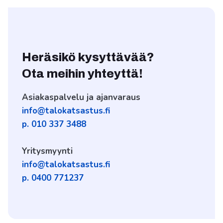
Heräsikö kysyttävää?
Ota meihin yhteyttä!
Asiakaspalvelu ja ajanvaraus
info@talokatsastus.fi
p. 010 337 3488
Yritysmyynti
info@talokatsastus.fi
p. 0400 771237